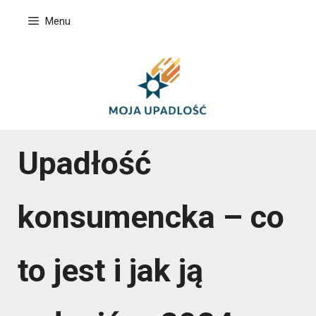
Przejdź
Menu
do
treści
Upadłość
konsumencka – co
to jest i jak ją