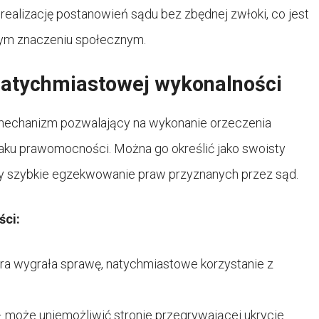
ealizację postanowień sądu bez zbędnej zwłoki, co jest
żym znaczeniu społecznym.
 natychmiastowej wykonalności
mechanizm pozwalający na wykonanie orzeczenia
ku prawomocności. Można go określić jako swoisty
cy szybkie egzekwowanie praw przyznanych przez sąd.
ści:
óra wygrała sprawę, natychmiastowe korzystanie z
– może uniemożliwić stronie przegrywającej ukrycie