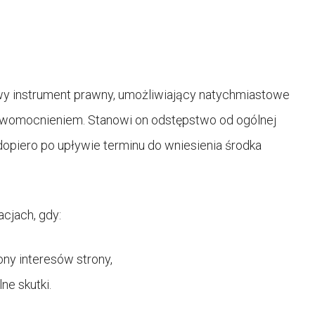
wy instrument prawny, umożliwiający natychmiastowe
womocnieniem. Stanowi on odstępstwo od ogólnej
 dopiero po upływie terminu do wniesienia środka
cjach, gdy:
ony interesów strony,
e skutki.