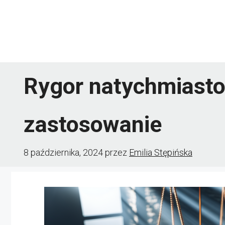
Przejdź
do
treści
Rygor natychmiastow
zastosowanie
8 października, 2024
przez
Emilia Stępińska