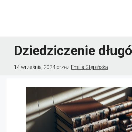
Przejdź
do
treści
Dziedziczenie długó
14 września, 2024
przez
Emilia Stępińska