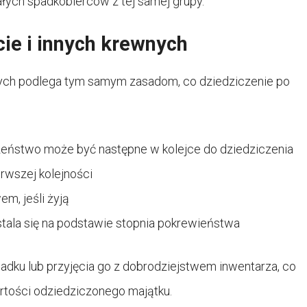
ałych spadkobierców z tej samej grupy.
ie i innych krewnych
nych podlega tym samym zasadom, co dziedziczenie po
rodzeństwo może być następne w kolejce do dziedziczenia
erwszej kolejności
m, jeśli żyją
stala się na podstawie stopnia pokrewieństwa
ku lub przyjęcia go z dobrodziejstwem inwentarza, co
rtości odziedziczonego majątku.