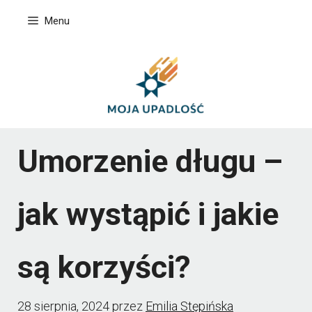
Przejdź
Menu
do
treści
Umorzenie długu –
jak wystąpić i jakie
są korzyści?
28 sierpnia, 2024
przez
Emilia Stępińska