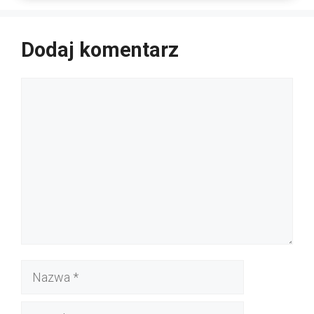
Dodaj komentarz
Komentarz
Nazwa
E-